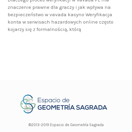
znaczenie prawne dla graczy i jak wpływa na
bezpieczeństwo w vavada kasyno Weryfikacja
konta w serwisach hazardowych online często
kojarzy się z formalnością, którą
©2013-2019 Espacio de Geometría Sagrada