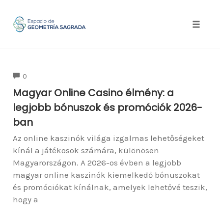
Toggle
naviga
Skip
to
COMMENTS
0
content
Magyar Online Casino élmény: a
legjobb bónuszok és promóciók 2026-
ban
Az online kaszinók világa izgalmas lehetőségeket
kínál a játékosok számára, különösen
Magyarországon. A 2026-os évben a legjobb
magyar online kaszinók kiemelkedő bónuszokat
és promóciókat kínálnak, amelyek lehetővé teszik,
hogy a