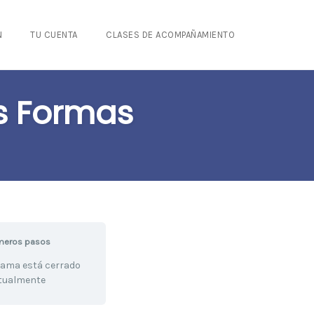
N
TU CUENTA
CLASES DE ACOMPAÑAMIENTO
as Formas
meros pasos
rama está cerrado
tualmente