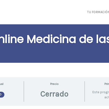
TU FORMACIÓ
line Medicina de l
ual
Precio
Pri
Cerrado
Este prog
O
ac