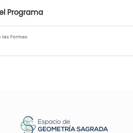
el Programa
 las Formas
do de la Cursada
0% COMPLETAD
cción a la Medicina de las Formas
ión de Anclaje
 y Vibraciones