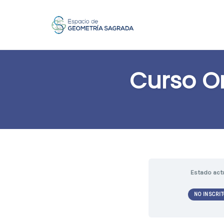
Skip
to
Curso On
content
Estado act
NO INSCRIT