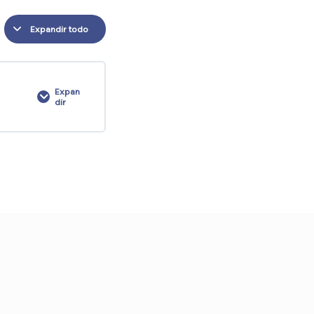
Expandir todo
Expan
dir
O
0/12 pasos