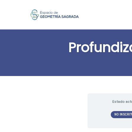
Skip
to
Profundiz
content
Estado act
NO INSCRIT