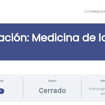
TU FORMACIÓ
ación: Medicina de 
ual
Precio
Pri
Cerrado
Este prog
O
ac