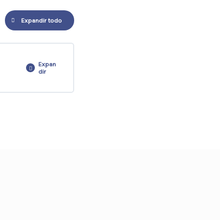
Expandir todo
Expan
dir
O
0/4 pasos