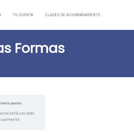
N
TU CUENTA
CLASES DE ACOMPAÑAMIENTO
las Formas
meros pasos
rama está cerrado
tualmente